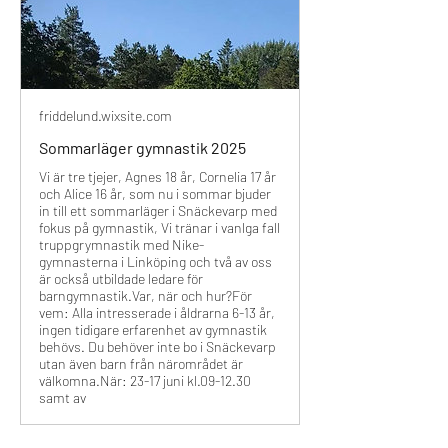
friddelund.wixsite.com
Sommarläger gymnastik 2025
Vi är tre tjejer, Agnes 18 år, Cornelia 17 år
och Alice 16 år, som nu i sommar bjuder
in till ett sommarläger i Snäckevarp med
fokus på gymnastik, Vi tränar i vanlga fall
truppgrymnastik med Nike-
gymnasterna i Linköping och två av oss
är också utbildade ledare för
barngymnastik.Var, när och hur?För
vem: Alla intresserade i åldrarna 6-13 år,
ingen tidigare erfarenhet av gymnastik
behövs. Du behöver inte bo i Snäckevarp
utan även barn från närområdet är
välkomna.När: 23-17 juni kl.09-12.30
samt av