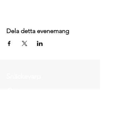
Dela detta evenemang
Snäckevarp
Facebook
Adress
NORRTORP 3
615 96 Gryt
Email: