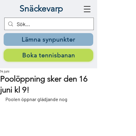
Snäckevarp
Lämna synpunkter
Boka tennisbanan
14 juni
Poolöppning sker den 16
juni kl 9!
Poolen öppnar glädjande nog 