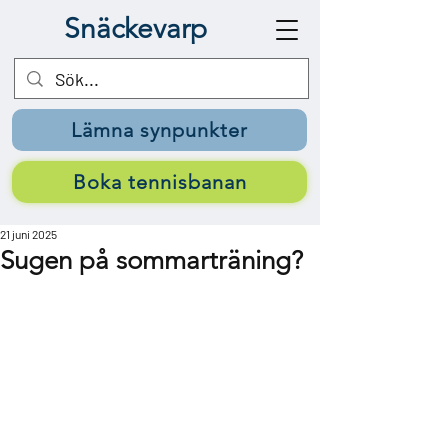
Snäckevarp
Lämna synpunkter
Boka tennisbanan
21 juni 2025
Sugen på sommarträning?