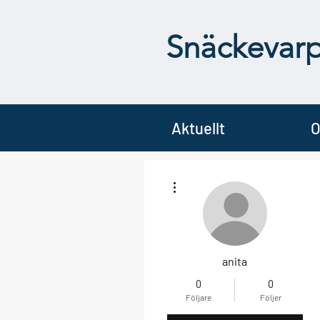
Snäckevar
Aktuellt
O
Fler åtgärder
anita
0
0
Följare
Följer