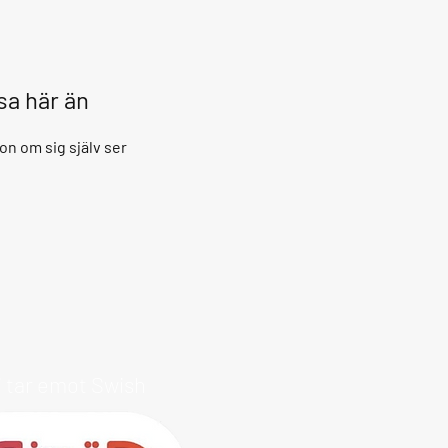
isa här än
on om sig själv ser
i tar emot Swish