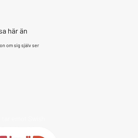
isa här än
on om sig själv ser
i tar emot Swish