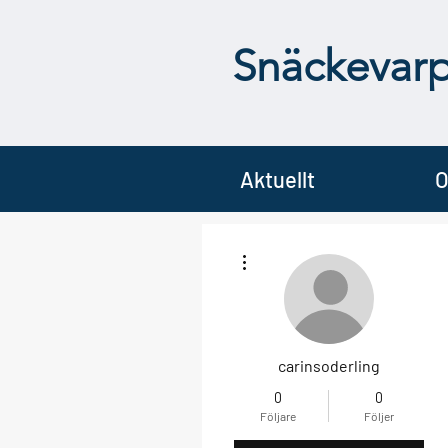
Snäckevar
Aktuellt
O
Fler åtgärder
carinsoderling
0
0
Följare
Följer