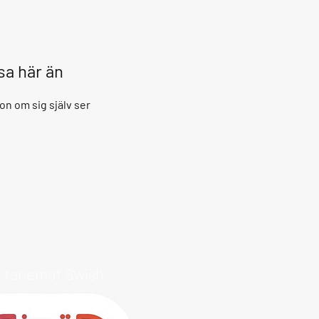
isa här än
on om sig själv ser
i tar emot Swish