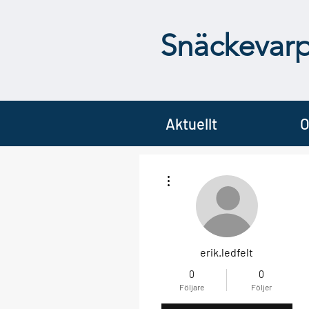
Snäckevar
Aktuellt
O
Fler åtgärder
erik.ledfelt
0
0
Följare
Följer