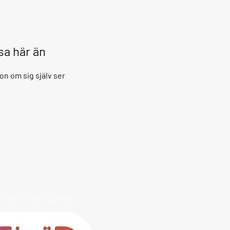
isa här än
on om sig själv ser
i tar emot Swish