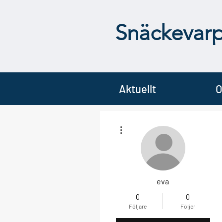
Snäckevar
Aktuellt
O
Fler åtgärder
eva
0
0
Följare
Följer