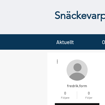
Snäckevar
Aktuellt
O
Fler åtgärder
fredrik.form
0
0
Följare
Följer