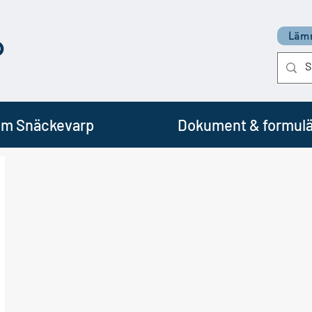
p
Lämn
m Snäckevarp
Dokument & formulä