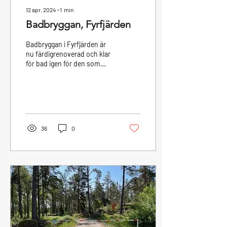
12 apr. 2024
∙
1
min
Badbryggan, Fyrfjärden
Badbryggan i Fyrfjärden är
nu färdigrenoverad och klar
för bad igen för den som
önskar!
36
0