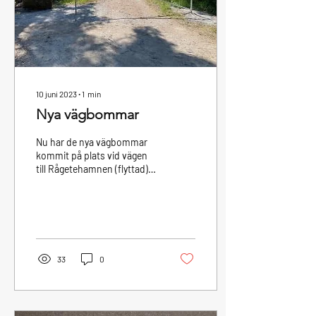
10 juni 2023
∙
1
min
Nya vägbommar
Nu har de nya vägbommar
kommit på plats vid vägen
till Rågetehamnen (flyttad)
och vid vägen till
jollebryggan (ny). Detta har
vi gjort...
33
0