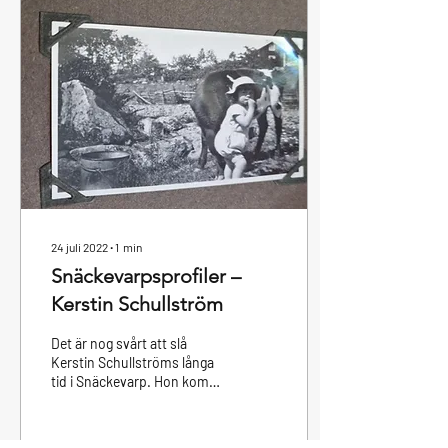
24 juli 2022
∙
1
min
Snäckevarpsprofiler –
Kerstin Schullström
Det är nog svårt att slå
Kerstin Schullströms långa
tid i Snäckevarp. Hon kom
nämligen hit redan 1933. Då
var hon bara ett år
gammal....