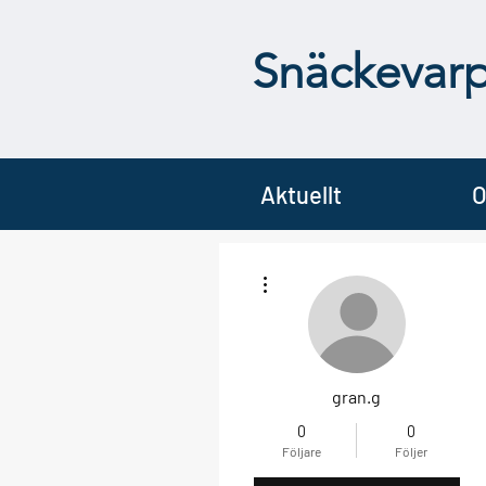
Snäckevar
Aktuellt
O
Fler åtgärder
gran.g
0
0
Följare
Följer