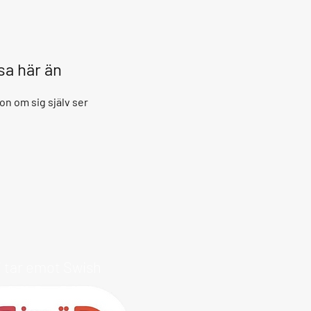
isa här än
on om sig själv ser
i tar emot Swish