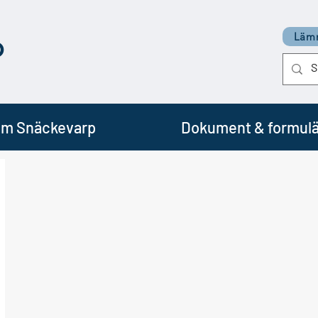
p
Lämn
m Snäckevarp
Dokument & formulä