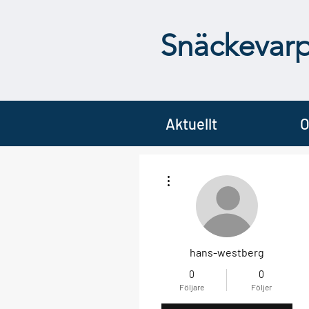
Snäckevar
Aktuellt
O
Fler åtgärder
hans-westberg
0
0
Följare
Följer