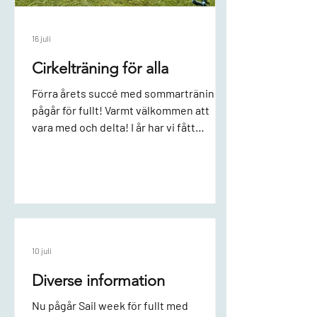
16 juli
Cirkelträning för alla
Förra årets succé med sommarträning
pågår för fullt! Varmt välkommen att
vara med och delta! I år har vi fått
möjlighet att köpa in ytterligare
träningsredskap. Det kommer
garanterat att bli svettigt, pulshöjande
och roligt! När: Nästa träningspass är
måndagen den 20 juli. OBS! Denna vecka
flyttas passet från tisdag till måndag.
Håll utkik i kalendern efter fler pass. Var:
10 juli
Poolområdet vid Norrtorpsladan. Passet
Diverse information
är lätt att anpassa utifrån egna
förutsättningar. Det passar för
Nu pågår Sail week för fullt med