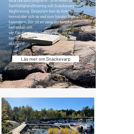
våra två samfälligheter: Snäckevarps
Samfällighetsförening och Snäckevarps
Vägförening. Dessutom kan du boka
tennistider och se vad som händer framåt i
kalendern. Gör till en vana att besöka
hemsidan och
vår
Facebooksida
regelbundet! Ha det
härligt i Snäckevarp och Gryts fina
skärgård!
Läs mer om Snäckevarp