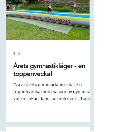
3 juli
Årets gymnastikläger - en
toppenvecka!
"Nu är årets sommarläger slut. En
toppenvecka men massor av gymnastik,
volter, lekar, dans, sol och svett. Tack till
alla glada barn!", hälsar våra fantastiska
ledare. Några bilder