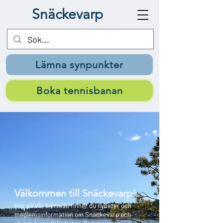
Snäckevarp
Lämna synpunkter
Boka tennisbanan
Välkommen till Snäckevarp!
Här på vår hemsida finner du nyheter och
medlemsinformation om Snäckevarp och