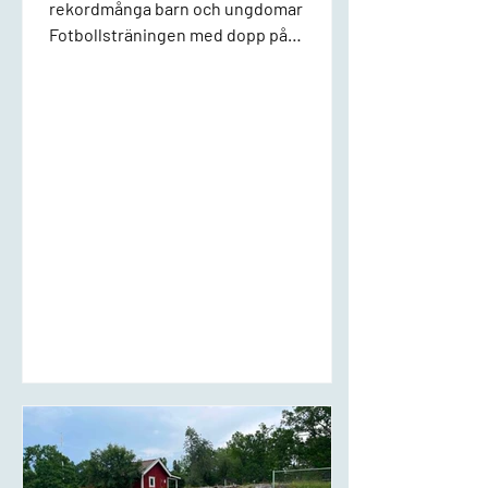
rekordmånga barn och ungdomar
Fotbollsträningen med dopp på
Norrtorpsplanen för alla barn är också
välbesökt och väldigt uppskattad med
härlige Pierre vid rodret - tider är
anslagna vid entrén till poolen
Cirkelträning på tisdagar kl 10 för alla
hugade - svettigt och populärt
Protokollen från årsstämmorna hittar ni
Dokument