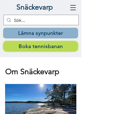
Snäckevarp
Lämna synpunkter
Boka tennisbanan
Om Snäckevarp