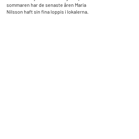
sommaren har de senaste åren Maria
Nilsson haft sin fina loppis i lokalerna.
Snäckevarp
Facebook
Adress
NORRTORP 3
615 96 Gryt
Email:
info@snackevarp.se
Vi tar emot Swish