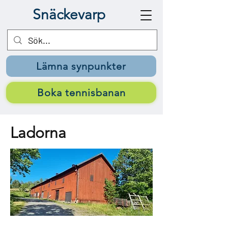
Snäckevarp
Lämna synpunkter
Boka tennisbanan
Ladorna