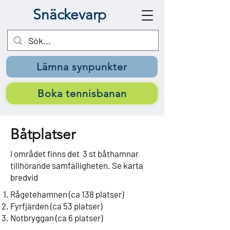
Snäckevarp
Lämna synpunkter
Boka tennisbanan
Båtplatser
I området finns det 3 st båthamnar
tillhörande samfälligheten. Se karta
bredvid
Rågetehamnen (ca 138 platser)
Fyrfjärden (ca 53 platser)
Notbryggan (ca 6 platser)