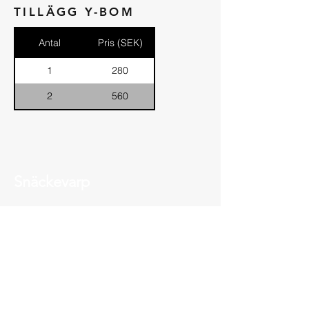
TILLÄGG Y-BOM
Antal
Pris (SEK)
1
280
2
560
Snäckevarp
Facebook
Adress
NORRTORP 3
615 96 Gryt