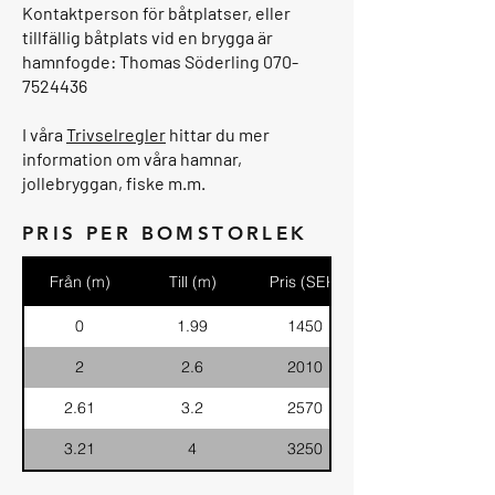
Kontaktperson för båtplatser, eller
tillfällig båtplats vid en brygga är
hamnfogde: Thomas Söderling
070-
7524436
I våra
Trivselregler
hittar du mer
information om våra hamnar,
jollebryggan, fiske m.m.
PRIS PER BOMSTORLEK
Från (m)
Till (m)
Pris (SEK)
0
1.99
1450
2
2.6
2010
2.61
3.2
2570
3.21
4
3250