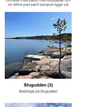
Området med bastu i Norrtorpsladan och
en större pool samt barnpool ligger på
Norrtorpsvägen. Här finns även våra
tennisbanor och fotbollsplan.
Stugudden (3)
Badstege på Stugudden