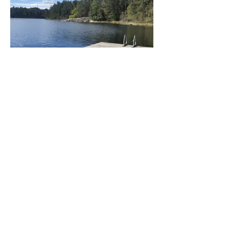
Drottningsvik (5)
Drottningsviksområdet har också en
mindre badplats.
Snäckevarp
Facebook
Adress