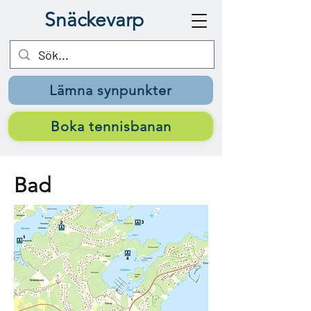
Snäckevarp
Lämna synpunkter
Boka tennisbanan
Bad