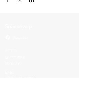
Snäckevarp
Facebook
Adress
NORRTORP 3
615 96 Gryt
Email:
info@snackevarp.se
Vi tar emot Swish