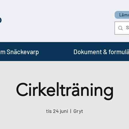
p
Lämn
m Snäckevarp
Dokument & formulä
Cirkelträning
tis 24 juni
  |  
Gryt