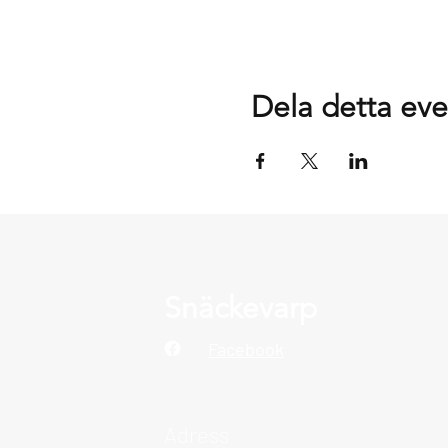
Dela detta e
Snäckevarp
Facebook
Adress