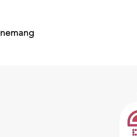
venemang
V