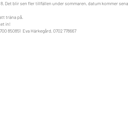
-18. Det blir sen fler tillfällen under sommaren, datum kommer senar
t träna på.   
t in!  
0700 850851  Eva Härkegård, 0702 778667