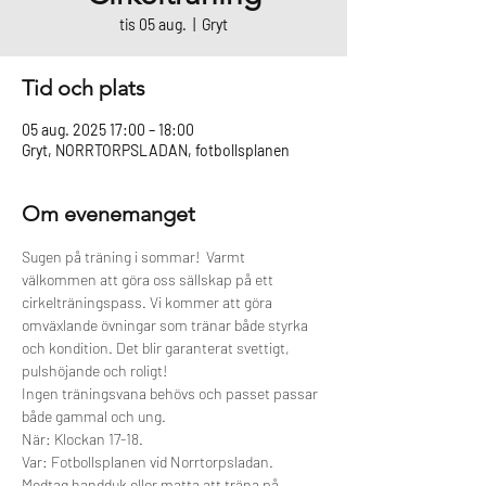
tis 05 aug.
  |  
Gryt
Tid och plats
05 aug. 2025 17:00 – 18:00
Gryt, NORRTORPSLADAN, fotbollsplanen
Om evenemanget
Sugen på träning i sommar!  Varmt 
välkommen att göra oss sällskap på ett 
cirkelträningspass. Vi kommer att göra 
omväxlande övningar som tränar både styrka 
och kondition. Det blir garanterat svettigt, 
pulshöjande och roligt! 
Ingen träningsvana behövs och passet passar 
både gammal och ung.   
När: Klockan 17-18. 
Var: Fotbollsplanen vid Norrtorpsladan.   
Medtag handduk eller matta att träna på.   