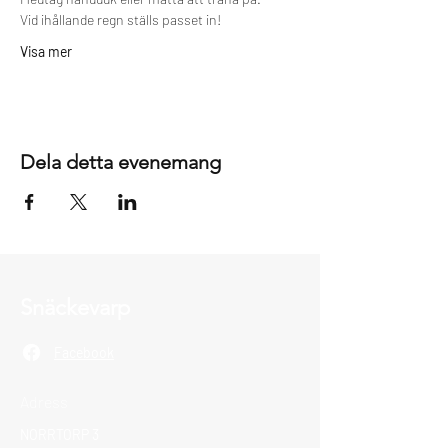
Vid ihållande regn ställs passet in!  
Visa mer
Dela detta evenemang
Snäckevarp
Facebook
Adress
NORRTORP 3