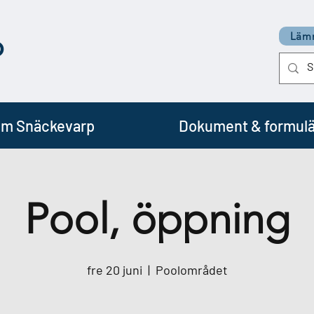
p
Lämn
m Snäckevarp
Dokument & formulä
Pool, öppning
fre 20 juni
  |  
Poolområdet