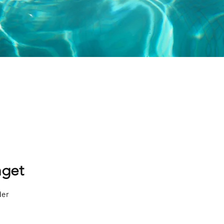
get
der