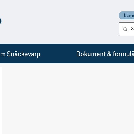
p
Lämn
m Snäckevarp
Dokument & formulä