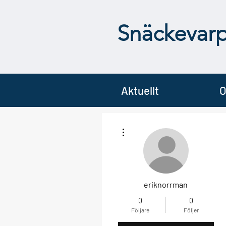
Snäckevar
Aktuellt
O
Fler åtgärder
eriknorrman
0
0
Följare
Följer