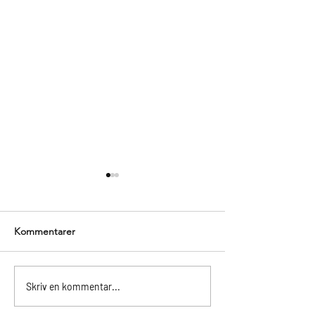
Kommentarer
Sugen på sommarträning?
Upprustningen d
Skriv en kommentar...
gångbryggan i