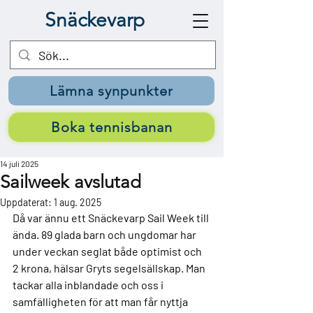
Snäckevarp
Lämna synpunkter
Boka tennisbanan
14 juli 2025
Sailweek avslutad
Uppdaterat:
1 aug. 2025
Då var ännu ett Snäckevarp Sail Week till 
ända. 89 glada barn och ungdomar har 
under veckan seglat både optimist och 
2 krona, hälsar Gryts segelsällskap. Man 
tackar alla inblandade och oss i 
samfälligheten för att man får nyttja 