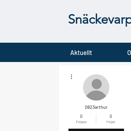
Snäckevar
Aktuellt
O
Fler åtgärder
0823arthur
0
0
Följare
Följer