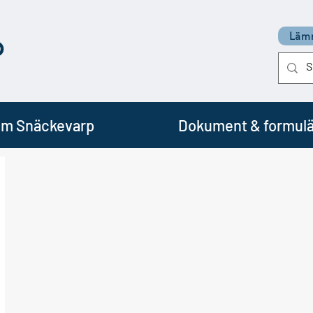
p
Lämn
m Snäckevarp
Dokument & formulä