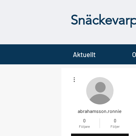
Snäckevar
Aktuellt
O
Fler åtgärder
abrahamsson.ronnie
0
0
Följare
Följer