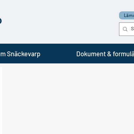
p
Lämn
m Snäckevarp
Dokument & formulä