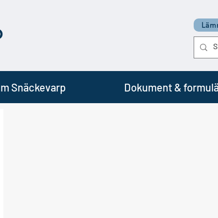
p
Lämn
m Snäckevarp
Dokument & formulä