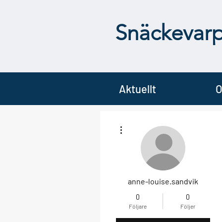
Snäckevar
Aktuellt
O
Fler åtgärder
anne-louise.sandvik
0
0
Följare
Följer