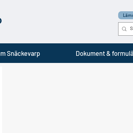
p
Lämn
m Snäckevarp
Dokument & formulä