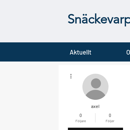
Snäckevar
Aktuellt
O
Fler åtgärder
axel
0
0
Följare
Följer