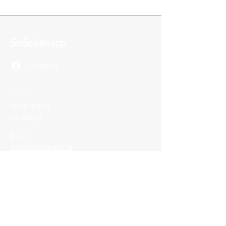
Snäckevarp
Facebook
Adress
NORRTORP 3
615 96 Gryt
Email:
info@snackevarp.se
Vi tar emot Swish