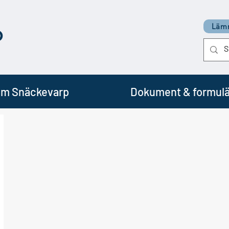
p
Lämn
m Snäckevarp
Dokument & formulä