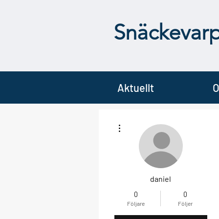
Snäckevar
Aktuellt
O
Fler åtgärder
daniel
0
0
Följare
Följer