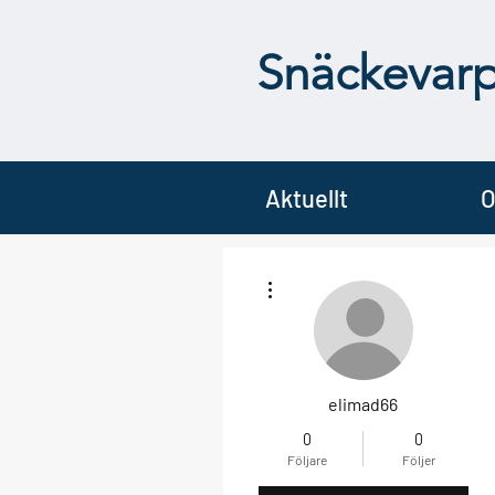
Snäckevar
Aktuellt
O
Fler åtgärder
elimad66
0
0
Följare
Följer