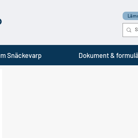
p
Lämn
m Snäckevarp
Dokument & formulä