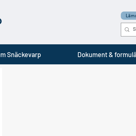
p
Lämn
m Snäckevarp
Dokument & formulä