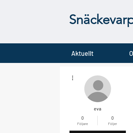
Snäckevar
Aktuellt
O
Fler åtgärder
eva
0
0
Följare
Följer