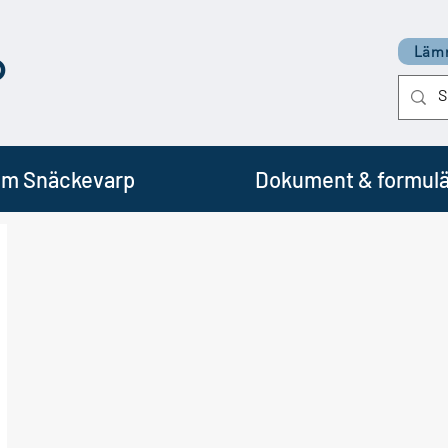
p
Lämn
m Snäckevarp
Dokument & formulä