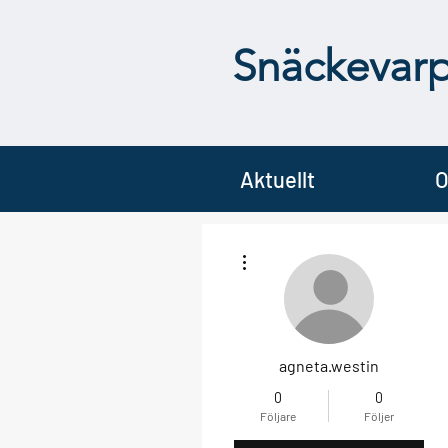
Snäckevar
Aktuellt
O
Fler åtgärder
agneta.westin
0
0
Följare
Följer