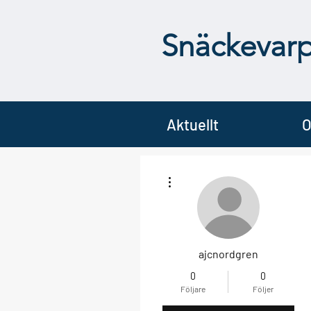
Snäckevar
Aktuellt
O
Fler åtgärder
ajcnordgren
0
0
Följare
Följer