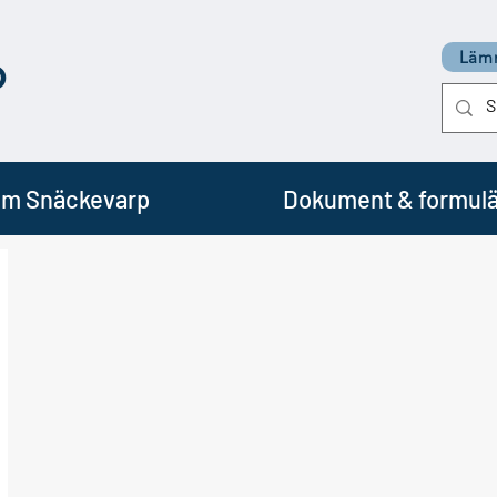
p
Lämn
m Snäckevarp
Dokument & formulä