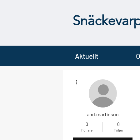
Snäckevar
Aktuellt
O
Fler åtgärder
and.martinson
0
0
Följare
Följer