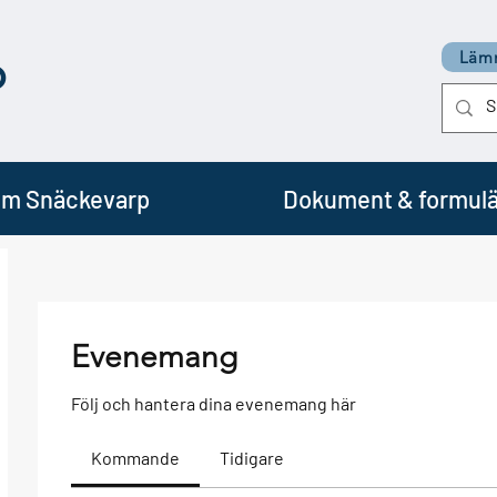
p
Lämn
m Snäckevarp
Dokument & formulä
Evenemang
Följ och hantera dina evenemang här
Kommande
Tidigare