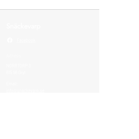
Snäckevarp
Facebook
Adress
NORRTORP 3
615 96 Gryt
Email:
info@snackevarp.se
Vi tar emot Swish