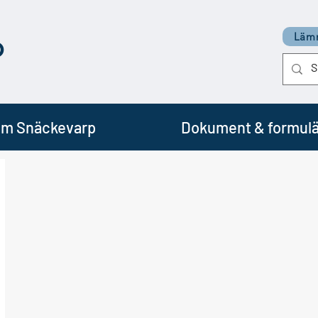
p
Lämn
m Snäckevarp
Dokument & formulä