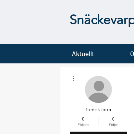
Snäckevar
Aktuellt
O
Fler åtgärder
fredrik.form
0
0
Följare
Följer