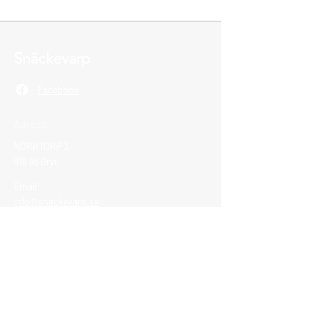
Snäckevarp
Facebook
Adress
NORRTORP 3
615 96 Gryt
Email:
info@snackevarp.se
Vi tar emot Swish