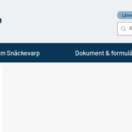
p
Lämn
m Snäckevarp
Dokument & formulä