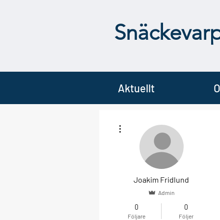
Snäckevar
Aktuellt
O
Fler åtgärder
Joakim Fridlund
Admin
0
0
Följare
Följer