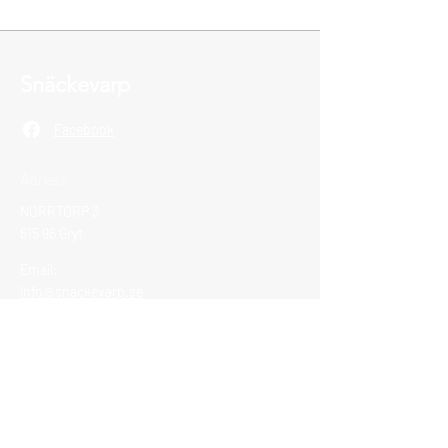
Snäckevarp
Facebook
Adress
NORRTORP 3
615 96 Gryt
Email:
info@snackevarp.se
Vi tar emot Swish